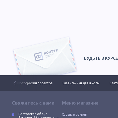
БУДЬТЕ В КУРС
 ДКУ
Фотографии проектов
Светильники для школы
Стать
Свяжитесь с нами
Меню магазина
Ростовская обл., г.
Сервис и ремонт
Таганрог, Мариупольское