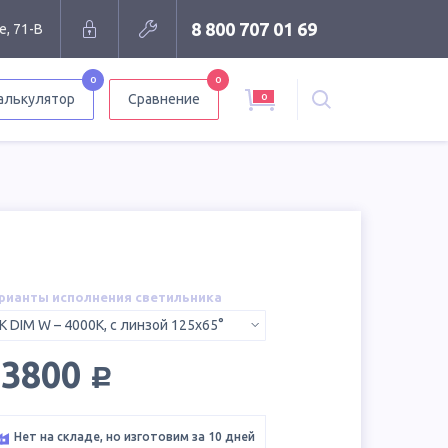
8 800 707 01 69
е, 71-В
0
0
0
алькулятор
Сравнение
рианты исполнения светильника
K DIM W – 4000K, с линзой 125х65°
руб.
13800
Нет на складе, но изготовим за 10 дней