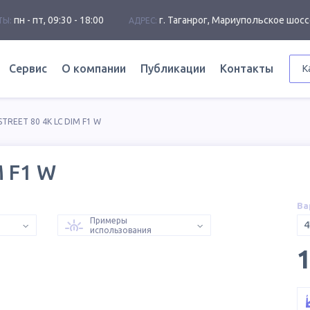
пн - пт, 09:30 - 18:00
г. Таганрог, Мариупольское шосс
ТЫ:
АДРЕС:
Сервис
О компании
Публикации
Контакты
К
STREET 80 4K LC DIM F1 W
M F1 W
Ва
Примеры
4
использования