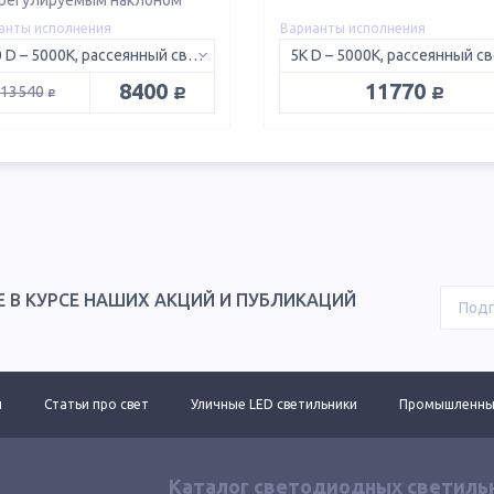
регулируемым наклоном
анты исполнения
Варианты исполнения
750 D – 5000K, рассеянный свет 120°
руб.
руб.
8400
11770
руб.
13540
Е В КУРСЕ НАШИХ АКЦИЙ И ПУБЛИКАЦИЙ
ы
Статьи про свет
Уличные LED светильники
Промышленные
Каталог светодиодных светиль