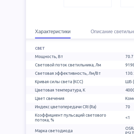
Характеристики
Описание светильн
СВЕТ
Мощность, Вт
70.7
Световой поток светильника, Лм
919
Световая эффективность, Лм/Вт
130.
Кривая силы света (КСС)
ШБ 
Цветовая температура, К
400
Цвет свечения
Ком
Индекс цветопередачи CRI (Ra)
70
Коэффициент пульсаций светового
<1
потока, %
OSR
Марка светодиода
PSL