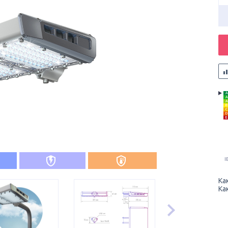
A
A
A
B
C
D
E
I
Ка
Ка