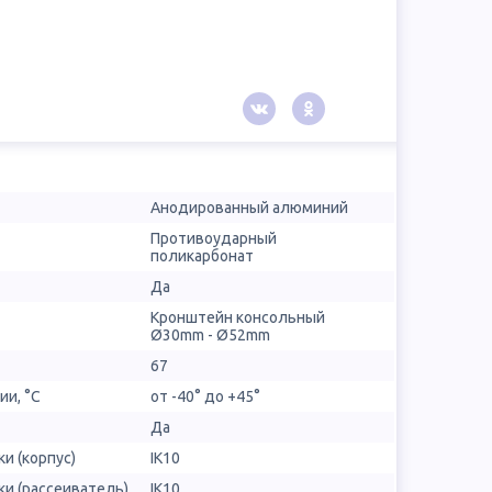
Анодированный алюминий
Противоударный
поликарбонат
Да
Кронштейн консольный
Ø30mm - Ø52mm
67
ии, °С
от -40° до +45°
Да
и (корпус)
IK10
и (рассеиватель)
IK10