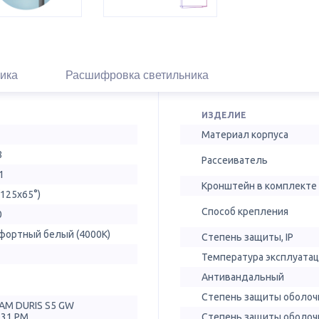
ика
Расшифровка светильника
ИЗДЕЛИЕ
Материал корпуса
8
Рассеиватель
1
Кронштейн в комплекте
(125х65°)
Способ крепления
0
фортный белый (4000К)
Степень защиты, IP
Температура эксплуатац
Антивандальный
Степень защиты оболочк
AM DURIS S5 GW
T31.PM
Степень защиты оболочк