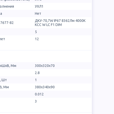
полнения
УХЛ1
ра
Нет
ДКУ-70,7W IP67 8362Лм 4000К
17677-82
КСС W LC F1 DIM
5
лет
12
ДхШхВ, Мм
300х320х70
2.8
, Шт
1
В, Мм
380x340x90
0.012
3