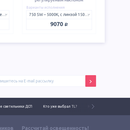
регулируемым наклоном
Варианты исполнения
5K D – 5000K, рассеянный свет 120°
750 SW – 5000K, с линзой 150х50°
руб.
9070
 светильники ДСП
Кто уже выбрал TL?
Новинки 2025 года
ников
Рассчитай освещенность!