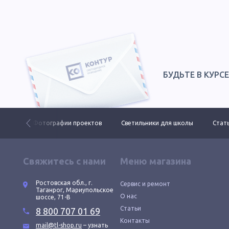
БУДЬТЕ В КУРС
 ДКУ
Фотографии проектов
Светильники для школы
Стать
Свяжитесь с нами
Меню магазина
Ростовская обл., г.
Сервис и ремонт
Таганрог, Мариупольское
О нас
шоссе, 71-В
Статьи
8 800 707 01 69
Контакты
mail@tl-shop.ru
– узнать