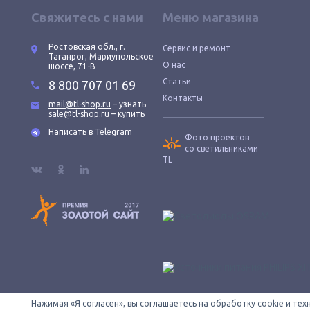
Свяжитесь с нами
Меню магазина
Ростовская обл., г.
Сервис и ремонт
Таганрог, Мариупольское
О нас
шоссе, 71-В
Статьи
8 800 707 01 69
Контакты
mail@tl-shop.ru
– узнать
sale@tl-shop.ru
– купить
Написать в Telegram
Фото проектов
со светильниками
TL
Нажимая «Я согласен», вы соглашаетесь на обработку cookie и те
Все провода зачищены © 2026 ООО «КОНТУР». TL-SHOP — официаль