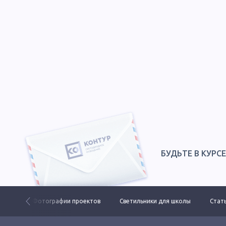
БУДЬТЕ В КУРС
 ДКУ
Фотографии проектов
Светильники для школы
Стать