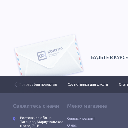
БУДЬТЕ В КУРС
 ДКУ
Фотографии проектов
Светильники для школы
Стать
Свяжитесь с нами
Меню магазина
Ростовская обл., г.
Сервис и ремонт
Таганрог, Мариупольское
О нас
шоссе, 71-В