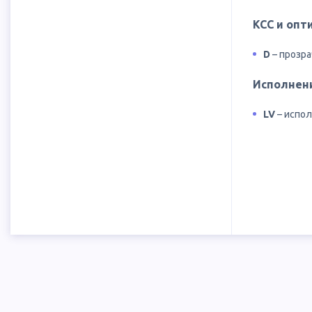
КСС и опт
D
– прозра
Исполнен
LV
– испол