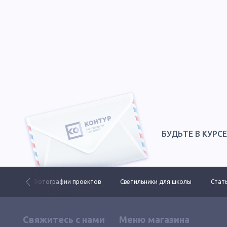
БУДЬТЕ В КУРС
 ДКУ
Фотографии проектов
Светильники для школы
Стать
Свяжитесь с нами
Меню магазина