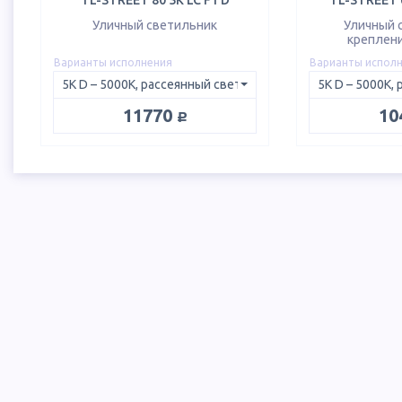
TL-STREET 80 5K LC F1 D
TL-STREET 6
Уличный светильник
Уличный 
креплени
Варианты исполнения
Варианты испол
руб.
11770
10