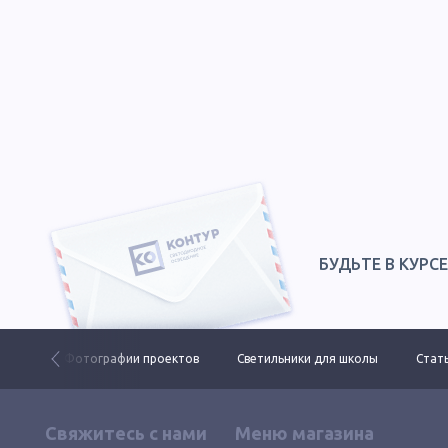
БУДЬТЕ В КУРС
 ДКУ
Фотографии проектов
Светильники для школы
Стать
Свяжитесь с нами
Меню магазина