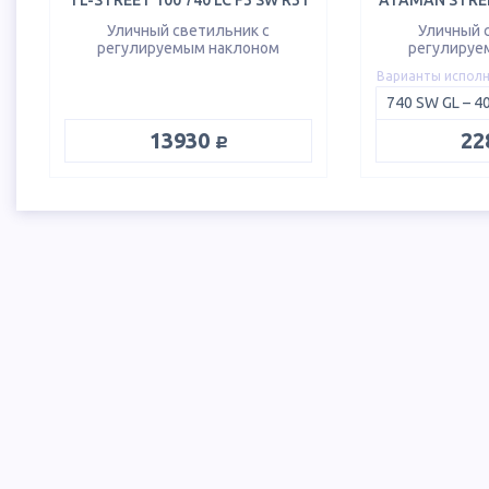
TL-STREET 100 740 LC F3 SW R31
ATAMAN STREE
Уличный светильник с
Уличный 
регулируемым наклоном
регулируе
Варианты испол
руб.
13930
22