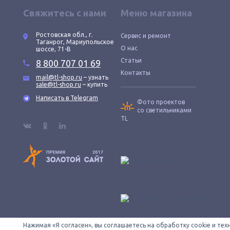
Свяжитесь с нами
Меню магазина
Ростовская обл., г.
Сервис и ремонт
Таганрог, Мариупольское
О нас
шоссе, 71-В
Статьи
8 800 707 01 69
Контакты
mail@tl-shop.ru
– узнать
sale@tl-shop.ru
– купить
Написать в Telegram
Фото проектов
со светильниками
TL
Нажимая «Я согласен», вы соглашаетесь на обработку cookie и те
Все провода зачищены © 2026 ООО «КОНТУР». TL-SHOP — официаль