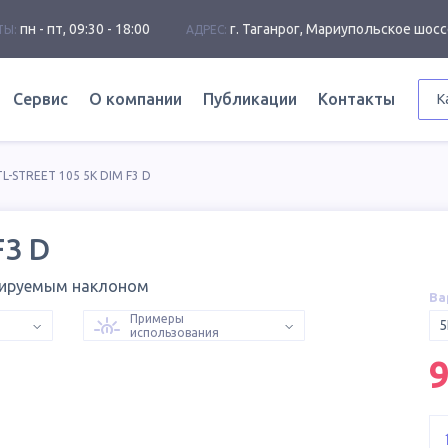
пн - пт, 09:30 - 18:00
г. Таганрог, Мариупольское шосс
ТЫ:
АДРЕС:
Сервис
О компании
Публикации
Контакты
К
TL-STREET 105 5K DIM F3 D
F3 D
лируемым наклоном
Ва
Примеры
5
использования