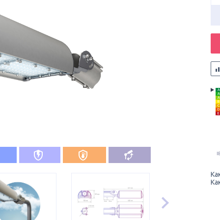
A
A
A
B
C
D
E
I
Ка
Ка