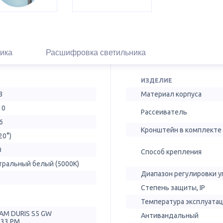
ика
Расшифровка светильника
ИЗДЕЛИЕ
3
Материал корпуса
10
Рассеиватель
6
Кронштейн в комплекте
20°)
0
Способ крепления
тральный белый (5000К)
Диапазон регулировки у
Степень защиты, IP
Температура эксплуатац
AM DURIS S5 GW
Антивандальный
T33.PM