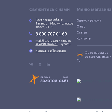
Свяжитесь с нами
Меню магазина
Ростовская обл., г.
Сервис и ремонт
Таганрог, Мариупольское
О нас
шоссе, 71-В
Статьи
8 800 707 01 69
Контакты
mail@tl-shop.ru
– узнать
sale@tl-shop.ru
– купить
Написать в Telegram
Фото проектов
со светильниками
TL