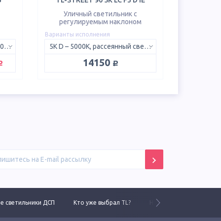
Б
TL-STREET 90 5K LC F3 D IE
Уличный светильник с
регулируемым наклоном
Варианты исполнения
750 ШБ – 5000K, с линзой 150х50°
5K D – 5000K, рассеянный свет 120°
уб.
руб.
14150
 светильники ДСП
Кто уже выбрал TL?
Новинки 2025 года