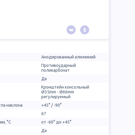
Анодированный алюминий
Противоударный
поликарбонат
Да
Кронштейн консольный
Ø35mm - Ø66mm
регулируемый
гла наклона
+45° / -90°
67
ии, °С
от -60° до +45°
Да