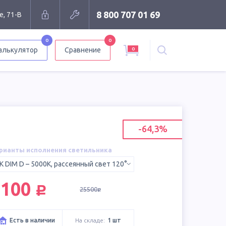
8 800 707 01 69
е, 71-В
0
0
0
алькулятор
Сравнение
-64,3%
рианты исполнения светильника
K DIM D – 5000K, рассеянный свет 120°
руб.
9100
25500
руб.
Есть в наличии
На складе:
1 шт