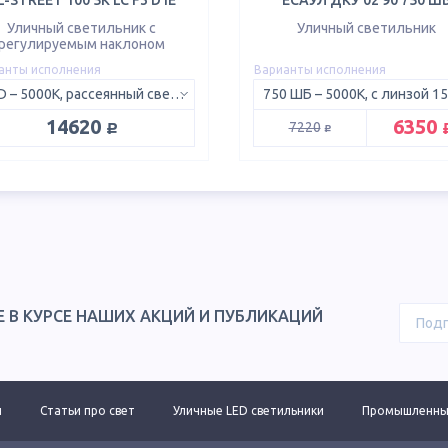
L-STREET 100 5K LC F3 D IE
ЕСАУЛ ДКУ 02 90 750 Ш
Уличный светильник с
Уличный светильник
регулируемым наклоном
анты исполнения
Варианты исполнения
5K D – 5000K, рассеянный свет 120°
руб.
р
14620
6350
руб.
7220
Е В КУРСЕ НАШИХ АКЦИЙ И ПУБЛИКАЦИЙ
ы
Статьи про свет
Уличные LED светильники
Промышленные