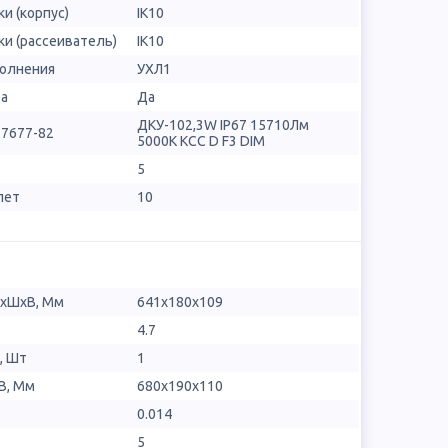
и (корпус)
IK10
и (рассеиватель)
IK10
полнения
УХЛ1
ра
Да
ДКУ-102,3W IP67 15710Лм
17677-82
5000К КСС D F3 DIM
5
лет
10
ДхШхВ, Мм
641х180х109
4.7
, Шт
1
В, Мм
680x190x110
0.014
5