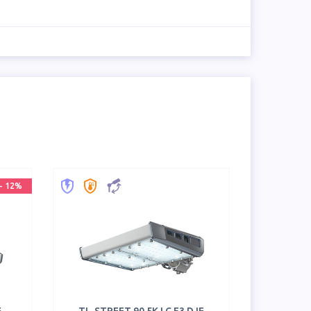
-
12
%