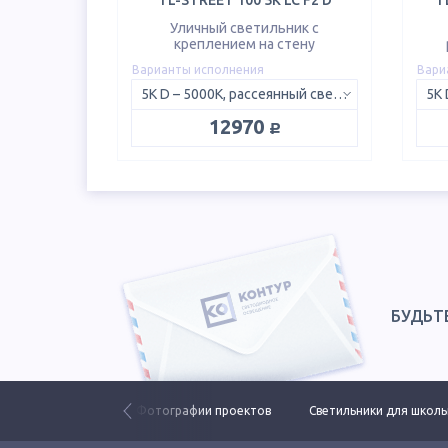
TL-STREET 100 5K LC F2 D
T
Уличный светильник с
креплением на стену
Варианты исполнения
Вари
5K D – 5000K, рассеянный свет 120°
руб.
12970
БУДЬТ
ьники ЕСАУЛ ДКУ
Фотографии проектов
Светильники для школ