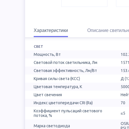
Характеристики
Описание светильн
СВЕТ
Мощность, Вт
102.
Световой поток светильника, Лм
157
Световая эффективность, Лм/Вт
153.
Кривая силы света (КСС)
Д (1
Цветовая температура, К
500
Цвет свечения
Ней
Индекс цветопередачи CRI (Ra)
70
Коэффициент пульсаций светового
≤5
потока, %
OSR
Марка светодиода
PSL