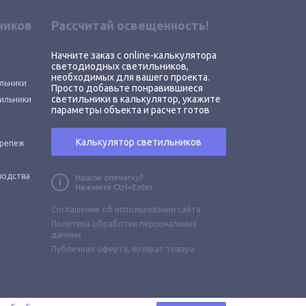
ников
Рассчитай освещенность!
Начните заказ с online-калькулятора
светодиодных светильников,
необходимых для вашего проекта.
льники
Просто добавьте понравившиеся
светильники в калькулятор, укажите
ильники
параметры объекта и расчет готов
Калькулятор светильников
крепеж
водства
Соглашение об использовании сайта
Политика обработки персональных
данных
Публичная оферта,
возврат товара