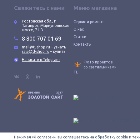
Свяжитесь с нами
Меню магазина
Ростовская обл., г.
Сервис и ремонт
Таганрог, Мариупольское
О нас
шоссе, 71-В
Статьи
8 800 707 01 69
Контакты
mail@tl-shop.ru
– узнать
sale@tl-shop.ru
– купить
Написать в Telegram
Фото проектов
со светильниками
TL
Нажимая «Я согласен», вы соглашаетесь на обработку cookie и те
Все провода зачищены © 2026 ООО «КОНТУР». TL-SHOP — официаль