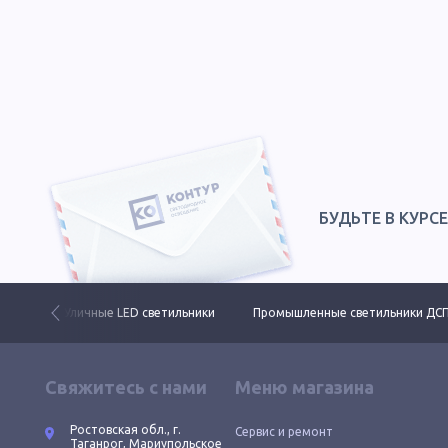
БУДЬТЕ В КУРС
 свет
Уличные LED светильники
Промышленные светильники ДС
Свяжитесь с нами
Меню магазина
Ростовская обл., г.
Сервис и ремонт
Таганрог, Мариупольское