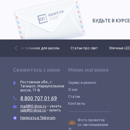
БУДЬТЕ В КУРС
ктов
Светильники для школы
Статьи про свет
Уличные LE
Свяжитесь с нами
Меню магазина
Ростовская обл., г.
Сервис и ремонт
Таганрог, Мариупольское
О нас
шоссе, 71-В
Статьи
8 800 707 01 69
Контакты
mail@tl-shop.ru
– узнать
sale@tl-shop.ru
– купить
Написать в Telegram
Фото проектов
со светильниками
TL