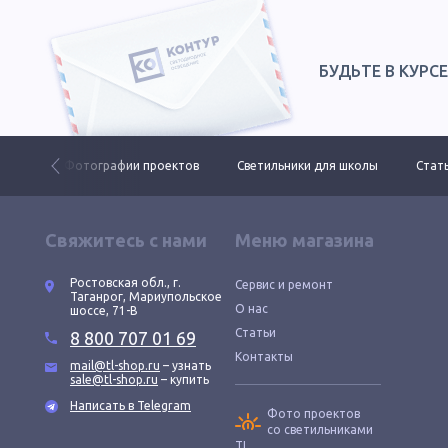
БУДЬТЕ В КУРС
 ДКУ
Фотографии проектов
Светильники для школы
Стать
Свяжитесь с нами
Меню магазина
Ростовская обл., г.
Сервис и ремонт
Таганрог, Мариупольское
О нас
шоссе, 71-В
Статьи
8 800 707 01 69
Контакты
mail@tl-shop.ru
– узнать
sale@tl-shop.ru
– купить
Написать в Telegram
Фото проектов
со светильниками
TL