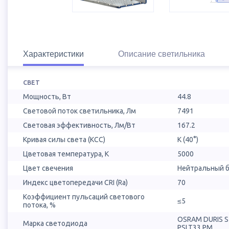
Характеристики
Описание светильника
СВЕТ
Мощность, Вт
44.8
Световой поток светильника, Лм
7491
Световая эффективность, Лм/Вт
167.2
Кривая силы света (КСС)
К (40°)
Цветовая температура, К
5000
Цвет свечения
Нейтральный б
Индекс цветопередачи CRI (Ra)
70
Коэффициент пульсаций светового
≤5
потока, %
OSRAM DURIS 
Марка светодиода
PSLT33.PM