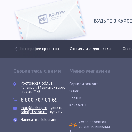
БУДЬТЕ В КУРС
 ДКУ
Фотографии проектов
Светильники для школы
Стать
Свяжитесь с нами
Меню магазина
Ростовская обл., г.
Сервис и ремонт
Таганрог, Мариупольское
О нас
шоссе, 71-В
Статьи
8 800 707 01 69
Контакты
mail@tl-shop.ru
– узнать
sale@tl-shop.ru
– купить
Написать в Telegram
Фото проектов
со светильниками
TL