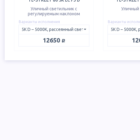
TL-STREET 80 5K LC F3 D
TL-STREET 
Уличный светильник с
Уличный
регулируемым наклоном
Варианты исполнения
Варианты испол
руб.
12650
12