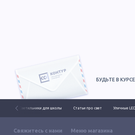
БУДЬТЕ В КУРС
ктов
Светильники для школы
Статьи про свет
Уличные LE
Свяжитесь с нами
Меню магазина