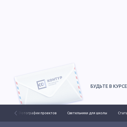
БУДЬТЕ В КУРС
 ДКУ
Фотографии проектов
Светильники для школы
Стать