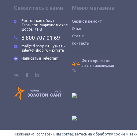
Свяжитесь с нами
Меню магазина
Ростовская обл., г.
Сервис и ремонт
Таганрог, Мариупольское
О нас
шоссе, 71-В
Статьи
8 800 707 01 69
Контакты
mail@tl-shop.ru
– узнать
sale@tl-shop.ru
– купить
Написать в Telegram
Фото проектов
со светильниками
TL
Нажимая «Я согласен», вы соглашаетесь на обработку cookie и те
Все провода зачищены © 2026 ООО «КОНТУР». TL-SHOP — официаль