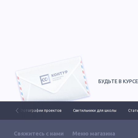
БУДЬТЕ В КУРС
 ДКУ
Фотографии проектов
Светильники для школы
Стать
Свяжитесь с нами
Меню магазина