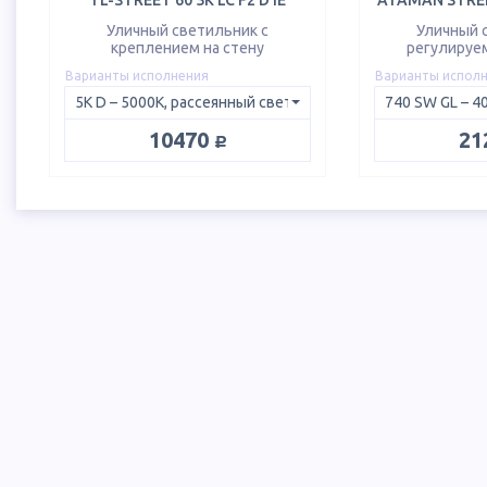
TL-STREET 60 5K LC F2 D IE
ATAMAN STREE
Уличный светильник с
Уличный 
креплением на стену
регулируе
Варианты исполнения
Варианты испол
руб.
10470
21