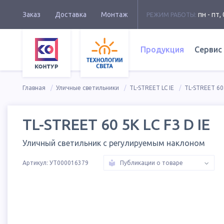
Заказ
Доставка
Монтаж
пн - пт, 
РЕЖИМ РАБОТЫ:
Продукция
Сервис
Главная
Уличные светильники
TL-STREET LC IE
TL-STREET 60 
TL-STREET 60 5K LC F3 D IE
Уличный светильник с регулируемым наклоном
Артикул:
УТ000016379
Публикации о товаре