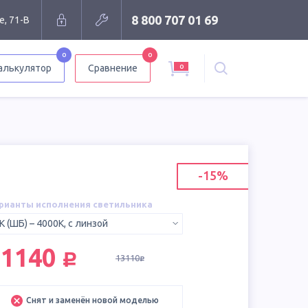
8 800 707 01 69
е, 71-В
0
0
0
алькулятор
Сравнение
-15%
рианты исполнения светильника
K (ШБ) – 4000K, с линзой
руб.
11140
13110
руб.
Снят и заменён новой моделью