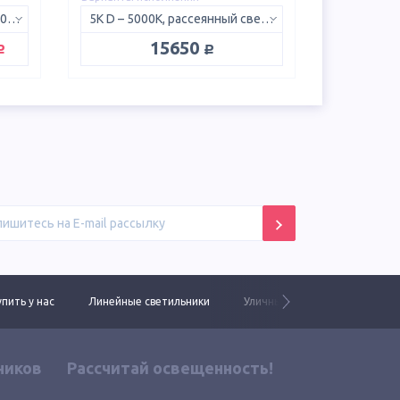
750 ШБ – 5000K, с линзой 150х50°
5K D – 5000K, рассеянный свет 120°
уб.
руб.
15650
упить у нас
Линейные светильники
Уличные светильники ЕСАУЛ 
ников
Рассчитай освещенность!