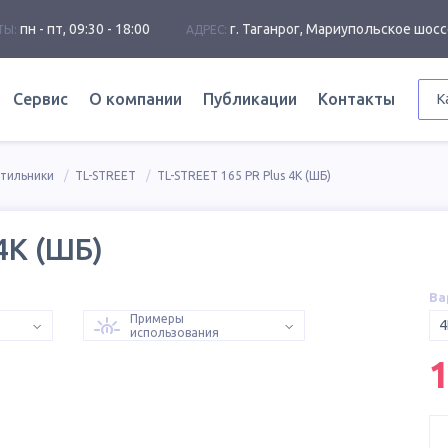
пн - пт, 09:30 - 18:00
г. Таганрог, Мариупольское шосс
ТЫ:
АДРЕС:
Сервис
О компании
Публикации
Контакты
К
етильники
TL-STREET
TL-STREET 165 PR Plus 4K (ШБ)
4K (ШБ)
Ва
Примеры
4
использования