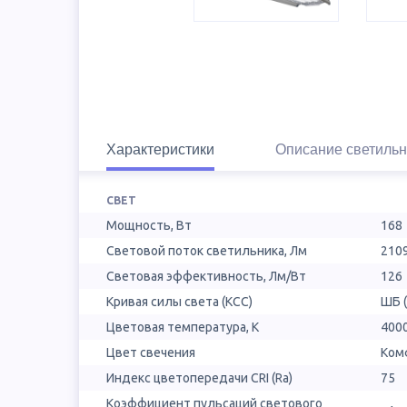
Характеристики
Описание светильн
СВЕТ
Мощность, Вт
168
Световой поток светильника, Лм
210
Световая эффективность, Лм/Вт
126
Кривая силы света (КСС)
ШБ 
Цветовая температура, К
400
Цвет свечения
Ком
Индекс цветопередачи CRI (Ra)
75
Коэффициент пульсаций светового