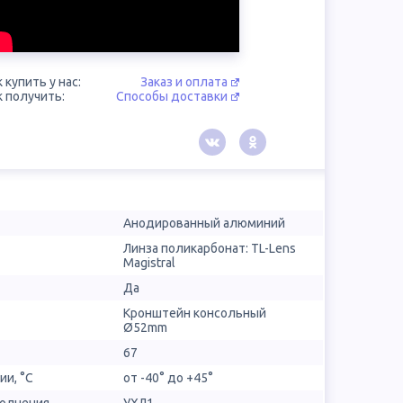
к купить у нас:
Заказ и оплата
к получить:
Способы доставки
Анодированный алюминий
Линза поликарбонат: TL-Lens
Magistral
Да
Кронштейн консольный
Ø52mm
67
ии, °С
от -40° до +45°