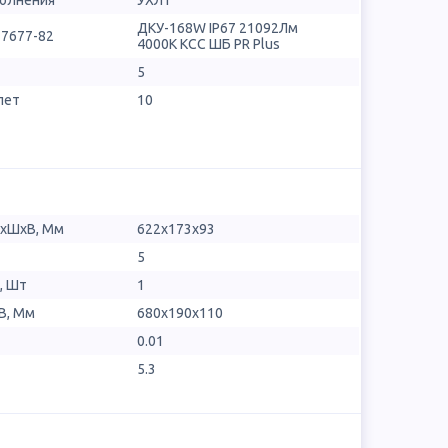
полнения
УХЛ1
ДКУ-168W IP67 21092Лм
17677-82
4000К КСС ШБ PR Plus
5
лет
10
ДхШхВ, Мм
622x173x93
5
, Шт
1
В, Мм
680x190x110
0.01
5.3