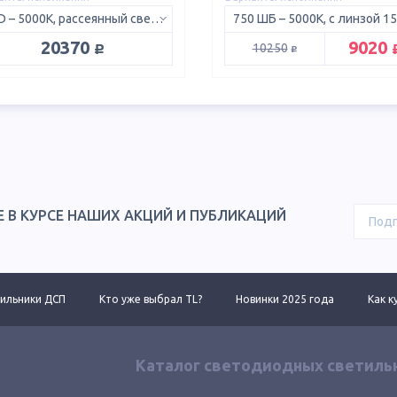
5K D – 5000K, рассеянный свет 120°
руб.
р
20370
9020
руб.
10250
Е В КУРСЕ НАШИХ АКЦИЙ И ПУБЛИКАЦИЙ
ильники ДСП
Кто уже выбрал TL?
Новинки 2025 года
Как к
Каталог светодиодных светиль