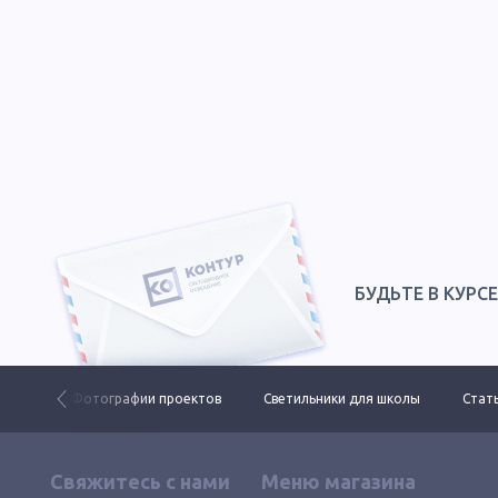
БУДЬТЕ В КУРС
 ДКУ
Фотографии проектов
Светильники для школы
Стать
Свяжитесь с нами
Меню магазина