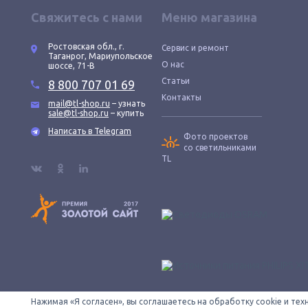
Свяжитесь с нами
Меню магазина
Ростовская обл., г.
Сервис и ремонт
Таганрог, Мариупольское
О нас
шоссе, 71-В
Статьи
8 800 707 01 69
Контакты
mail@tl-shop.ru
– узнать
sale@tl-shop.ru
– купить
Написать в Telegram
Фото проектов
со светильниками
TL
Нажимая «Я согласен», вы соглашаетесь на обработку cookie и те
Все провода зачищены © 2026 ООО «КОНТУР». TL-SHOP — официаль