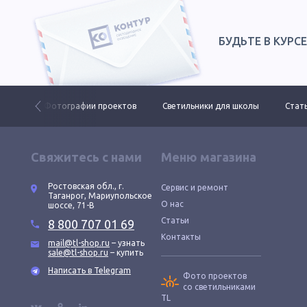
БУДЬТЕ В КУРС
 ДКУ
Фотографии проектов
Светильники для школы
Стать
Свяжитесь с нами
Меню магазина
Ростовская обл., г.
Сервис и ремонт
Таганрог, Мариупольское
О нас
шоссе, 71-В
Статьи
8 800 707 01 69
Контакты
mail@tl-shop.ru
– узнать
sale@tl-shop.ru
– купить
Написать в Telegram
Фото проектов
со светильниками
TL