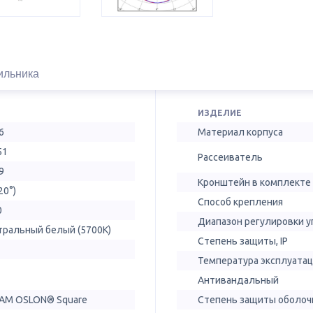
ильника
ИЗДЕЛИЕ
6
Материал корпуса
51
Рассеиватель
9
Кронштейн в комплекте
20°)
Способ крепления
0
Диапазон регулировки у
тральный белый (5700К)
Степень защиты, IP
Температура эксплуатац
Антивандальный
AM OSLON® Square
Степень защиты оболочк