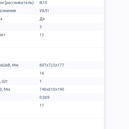
и (рассеиватель)
IK10
полнения
УХЛ1
ра
Да
5
лет
12
ДхШхВ, Мм
607х725х177
16
, Шт
1
В, Мм
740x610x190
0.069
17