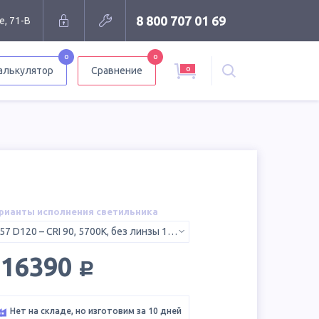
8 800 707 01 69
е, 71-В
0
0
0
алькулятор
Сравнение
рианты исполнения светильника
957 D120 – CRI 90, 5700K, без линзы 120°
руб.
116390
Нет на складе, но изготовим за 10 дней