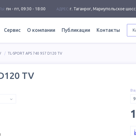
пн - пт, 09:30 - 18:00
г. Таганрог, Мариупольское шосс
ТЫ:
АДРЕС:
Сервис
О компании
Публикации
Контакты
К
V
TL-SPORT APS 740 957 D120 TV
 D120 TV
Ва