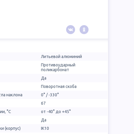
Литьевой алюминий
Противоударный
поликарбонат
Да
Поворотная скоба
гла наклона
0° / -330°
67
ии, °С
от -40° до +45°
Да
и (корпус)
IK10