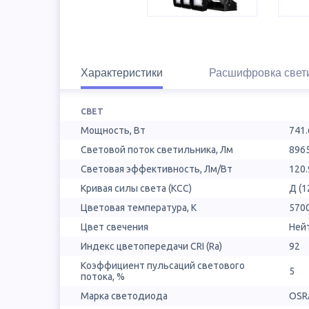
Характеристики
Расшифровка свет
СВЕТ
Мощность, Вт
741.
Световой поток светильника, Лм
896
Световая эффективность, Лм/Вт
120.
Кривая силы света (КСС)
Д (1
Цветовая температура, К
570
Цвет свечения
Ней
Индекс цветопередачи CRI (Ra)
92
Коэффициент пульсаций светового
5
потока, %
Марка светодиода
OSR