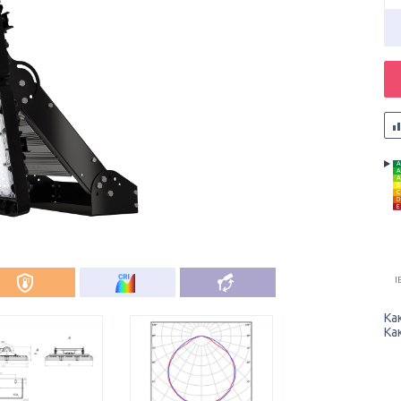
A
A
A
B
C
D
E
I
Ка
Ка