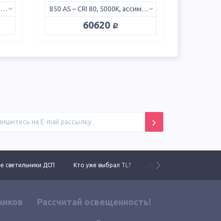
850 W – CRI 80, 5000K, линза 145x60°
850 AS – CRI 80, 5000K, ассиметрик
руб.
60620
 светильники ДСП
Кто уже выбрал TL?
Новинки 2025 года
ников
Рассчитай освещенность!