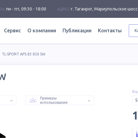
пн - пт, 09:30 - 18:00
г. Таганрог, Мариупольское шосс
ТЫ:
АДРЕС:
Сервис
О компании
Публикации
Контакты
К
TL-SPORT APS 83 850 SW
SW
Ва
Примеры
использования