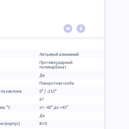
Литьевой алюминий
Противоударный
поликарбонат
Да
Поворотная скоба
гла наклона
0° / -255°
67
ии, °С
от -40° до +45°
Да
и (корпус)
IK10