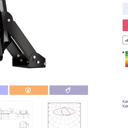
A
A
A
B
C
D
E
Ка
Ка