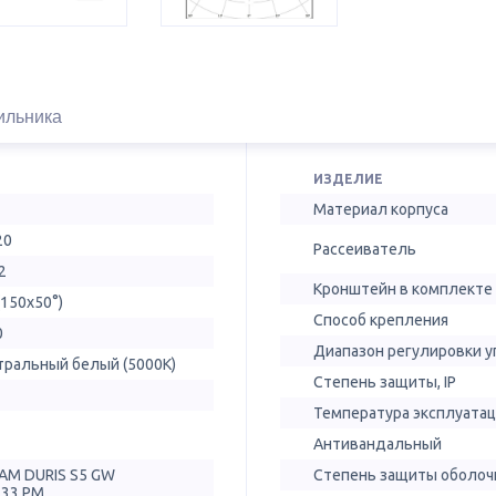
ильника
ИЗДЕЛИЕ
Материал корпуса
20
Рассеиватель
2
Кронштейн в комплекте
(150х50°)
Способ крепления
0
Диапазон регулировки у
тральный белый (5000К)
Степень защиты, IP
Температура эксплуатац
Антивандальный
AM DURIS S5 GW
Степень защиты оболочк
T33.PM