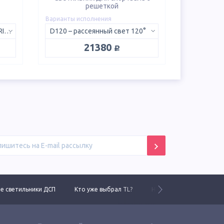
решеткой
Варианты исполнения
W 850 – с линзой 145x60°, CRI 80, 5000K
D120 – рассеянный свет 120°
руб.
21380
 светильники ДСП
Кто уже выбрал TL?
Новинки 2025 года