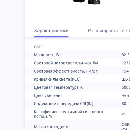
Характеристики
Расшифровка свет
СВЕТ
Мощность, Вт
82.5
Световой поток светильника, Лм
127
Световая эффективность, Лм/Вт
154.
Кривая силы света (КСС)
ШБ 
Цветовая температура, К
500
Цвет свечения
Ней
Индекс цветопередачи CRI (Ra)
80
Коэффициент пульсаций светового
<1
потока, %
OSR
Марка светодиода
PSL