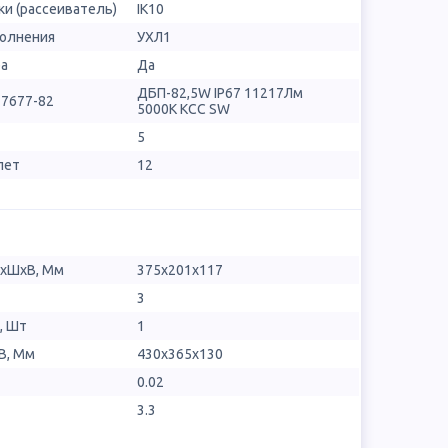
и (рассеиватель)
IK10
полнения
УХЛ1
ра
Да
ДБП-82,5W IP67 11217Лм
17677-82
5000К КСС SW
5
лет
12
ДхШхВ, Мм
375х201х117
3
, Шт
1
В, Мм
430x365x130
0.02
3.3