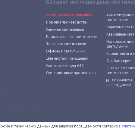
Каталог светодиодных светиль
Распродажа светильников
Архитектурные
светильники
Новинки производства
Парковые свети
Уличные светильники
Аварийные свет
Промышленные светильники
Низковольтные
Торговые светильники
светильники
Офисные светильники
Кронштейны и 
Для чистых помещений
Особая серия
Светильники для АЗС
Снятые с произ
Светодиодные прожекторы
светильники
Документы
на продукцию
cookie и технических данных для анализа посещаемости согласно
Политик
 — официальный магазин светодиодных светильников «Технологии света»