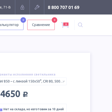
8 800 707 01 69
е, 71-В
0
0
0
алькулятор
Сравнение
рианты исполнения светильника
SW 850 – с линзой 150x50°, CRI 80, 5000K
руб.
14650
Нет на складе, но изготовим за 10 дней