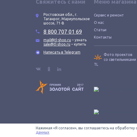
Свяжитесь с нами
Меню магазина
Ростовская обл., г.
Сервис и ремонт
Таганрог, Мариупольское
О нас
шоссе, 71-В
Статьи
8 800 707 01 69
Контакты
mail@tl-shop.ru
– узнать
sale@tl-shop.ru
– купить
Написать в Telegram
Фото проектов
со светильниками
TL
Нажимая «Я согласен», вы соглашаетесь на обработку 
Все провода зачищены © 2026 ООО «КОНТУР». TL-SHOP
данных