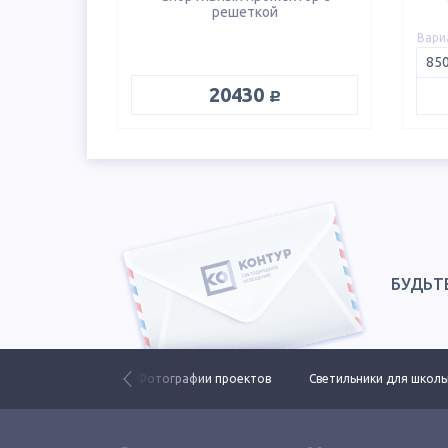
решеткой
Вари
руб.
20430
БУДЬТ
ьники ЕСАУЛ ДКУ
Фотографии проектов
Светильники для школ