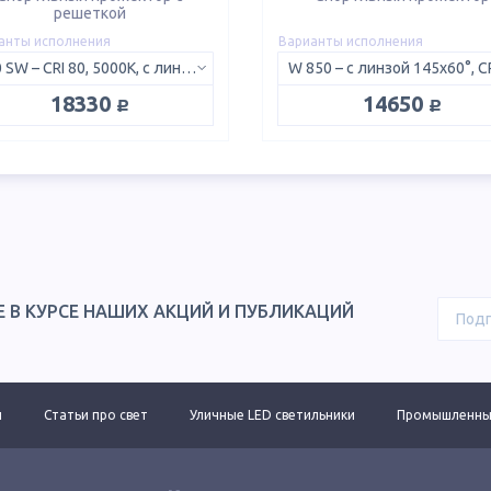
решеткой
анты исполнения
Варианты исполнения
850 SW – CRI 80, 5000K, с линзой 150x50°
руб.
руб.
18330
14650
Е В КУРСЕ НАШИХ АКЦИЙ И ПУБЛИКАЦИЙ
ы
Статьи про свет
Уличные LED светильники
Промышленные