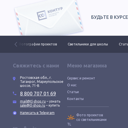
БУДЬТЕ В КУРС
 ДКУ
Фотографии проектов
Светильники для школы
Стать
Свяжитесь с нами
Меню магазина
Ростовская обл., г.
Сервис и ремонт
Таганрог, Мариупольское
О нас
шоссе, 71-В
Статьи
8 800 707 01 69
Контакты
mail@tl-shop.ru
– узнать
sale@tl-shop.ru
– купить
Написать в Telegram
Фото проектов
со светильниками
TL