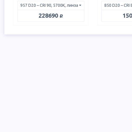
руб.
228690
15