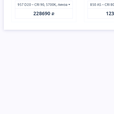
руб.
228690
12