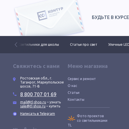
БУДЬТЕ В КУРС
ктов
Светильники для школы
Статьи про свет
Уличные LE
Свяжитесь с нами
Меню магазина
Ростовская обл., г.
Сервис и ремонт
Таганрог, Мариупольское
О нас
шоссе, 71-В
Статьи
8 800 707 01 69
Контакты
mail@tl-shop.ru
– узнать
sale@tl-shop.ru
– купить
Написать в Telegram
Фото проектов
со светильниками
TL