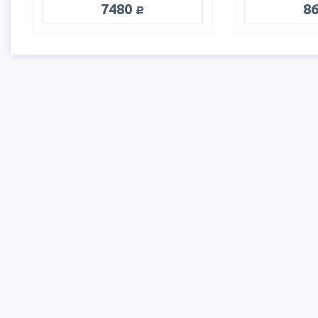
руб.
7480
8