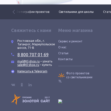
 ДКУ
Фотографии проектов
Светильники для школы
Стать
Свяжитесь с нами
Меню магазина
Ростовская обл., г.
Сервис и ремонт
Таганрог, Мариупольское
О нас
шоссе, 71-В
Статьи
8 800 707 01 69
Контакты
mail@tl-shop.ru
– узнать
sale@tl-shop.ru
– купить
Написать в Telegram
Фото проектов
со светильниками
TL