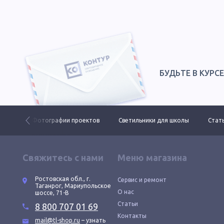
БУДЬТЕ В КУРС
 ДКУ
Фотографии проектов
Светильники для школы
Стать
Свяжитесь с нами
Меню магазина
Ростовская обл., г.
Сервис и ремонт
Таганрог, Мариупольское
О нас
шоссе, 71-В
Статьи
8 800 707 01 69
Контакты
mail@tl-shop.ru
– узнать