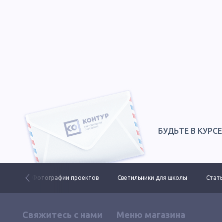
БУДЬТЕ В КУРС
 ДКУ
Фотографии проектов
Светильники для школы
Стать
Свяжитесь с нами
Меню магазина