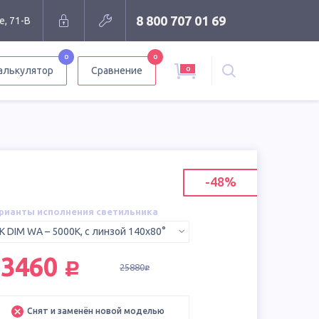
8 800 707 01 69
е, 71-В
0
0
0
алькулятор
Сравнение
-48%
рианты исполнения светильника
K DIM WA – 5000K, с линзой 140x80°
руб.
13460
25880
руб.
Снят и заменён новой моделью