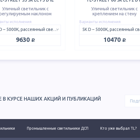
L-STREET 55 5K LC F3 D IE
TL-STREET 60 5K LC F2 D 
Уличный светильник с
Уличный светильник с
регулируемым наклоном
креплением на стену
анты исполнения
Варианты исполнения
5K D – 5000K, рассеянный свет 120°
руб.
руб.
9630
10470
Е В КУРСЕ НАШИХ АКЦИЙ И ПУБЛИКАЦИЙ
Промышленные светильники ДСП
Кто уже выбрал TL?
Новинки