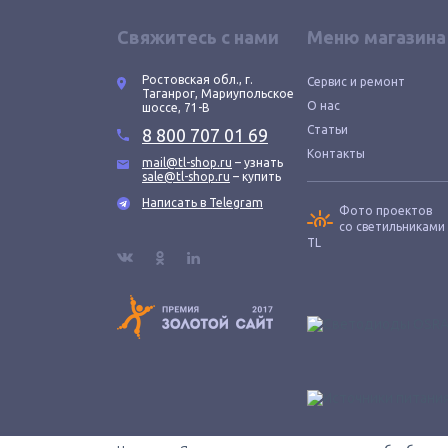
Свяжитесь с нами
Меню магазина
Ростовская обл., г.
Сервис и ремонт
Таганрог, Мариупольское
О нас
шоссе, 71-В
Статьи
8 800 707 01 69
Контакты
mail@tl-shop.ru
– узнать
sale@tl-shop.ru
– купить
Написать в Telegram
Фото проектов
со светильниками
TL