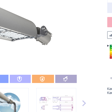
A
A
A
B
C
D
E
I
Ка
Ка