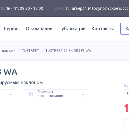
пн - пт, 09:30 - 18:00
г. Таганрог, Мариупольское шосс
ТЫ:
АДРЕС:
Сервис
О компании
Публикации
Контакты
К
етильники
TL-STREET
TL-STREET 70 5K DIM F3 WA
3 WA
лируемым наклоном
Ва
Примеры
5
использования