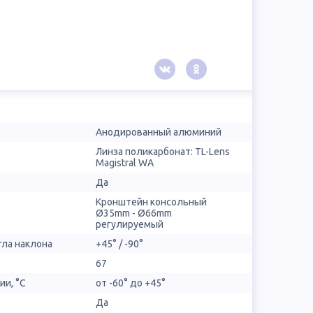
Анодированный алюминий
Линза поликарбонат: TL-Lens
Magistral WA
Да
Кронштейн консольный
Ø35mm - Ø66mm
регулируемый
гла наклона
+45° / -90°
67
ии, °С
от -60° до +45°
Да