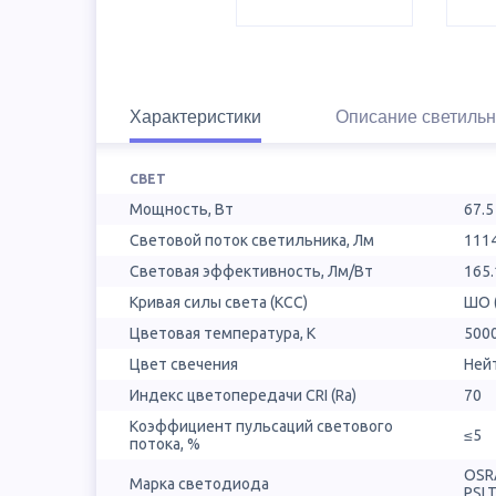
Характеристики
Описание светильн
СВЕТ
Мощность, Вт
67.5
Световой поток светильника, Лм
111
Световая эффективность, Лм/Вт
165.
Кривая силы света (КСС)
ШО 
Цветовая температура, К
500
Цвет свечения
Ней
Индекс цветопередачи CRI (Ra)
70
Коэффициент пульсаций светового
≤5
потока, %
OSR
Марка светодиода
PSL