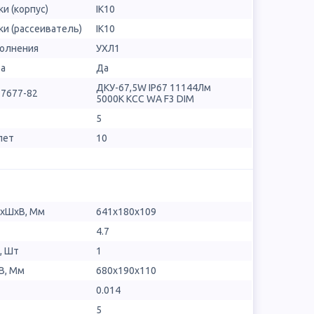
и (корпус)
IK10
и (рассеиватель)
IK10
полнения
УХЛ1
ра
Да
ДКУ-67,5W IP67 11144Лм
17677-82
5000К КСС WA F3 DIM
5
лет
10
ДхШхВ, Мм
641х180х109
4.7
, Шт
1
В, Мм
680x190x110
0.014
5