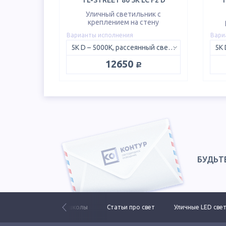
TL-STREET 80 5K LC F2 D
T
Уличный светильник с
креплением на стену
Варианты исполнения
Вари
5K D – 5000K, рассеянный свет 120°
руб.
12650
БУДЬТ
ьники для школы
Статьи про свет
Уличные LED светильники