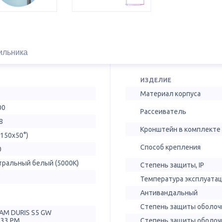
ильника
ИЗДЕЛИЕ
Материал корпуса
00
Рассеиватель
8
Кронштейн в комплекте
(150х50°)
Способ крепления
0
тральный белый (5000К)
Степень защиты, IP
Температура эксплуатац
Антивандальный
Степень защиты оболочк
AM DURIS S5 GW
T33.PM
Степень защиты оболочк