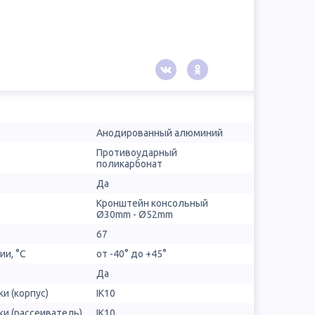
Анодированный алюминий
Противоударный
поликарбонат
Да
Кронштейн консольный
Ø30mm - Ø52mm
67
ии, °С
от -40° до +45°
Да
и (корпус)
IK10
и (рассеиватель)
IK10