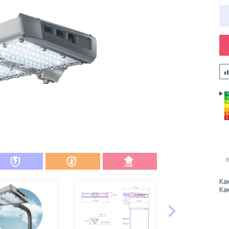
A
A
A
B
C
D
E
I
Ка
Ка