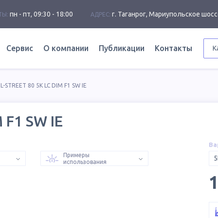
пн - пт, 09:30 - 18:00
г. Таганрог, Мариупольское шосс
ТЫ:
АДРЕС:
Сервис
О компании
Публикации
Контакты
К
L-STREET 80 5K LC DIM F1 SW IE
 F1 SW IE
Ва
Примеры
5
использования