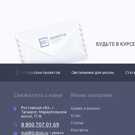
БУДЬТЕ В КУРС
 ДКУ
Фотографии проектов
Светильники для школы
Стать
Свяжитесь с нами
Меню магазина
Ростовская обл., г.
Сервис и ремонт
Таганрог, Мариупольское
О нас
шоссе, 71-В
Статьи
8 800 707 01 69
Контакты
mail@tl-shop.ru
– узнать