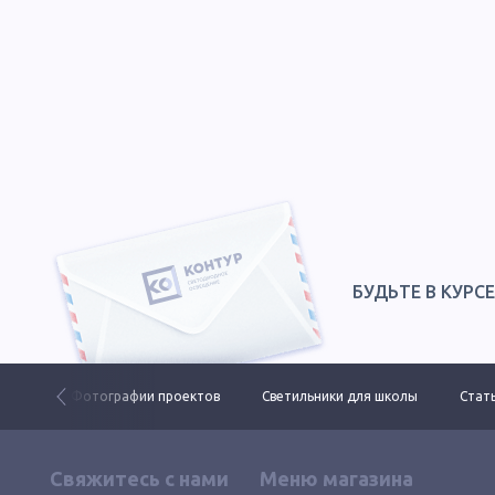
БУДЬТЕ В КУРС
 ДКУ
Фотографии проектов
Светильники для школы
Стать
Свяжитесь с нами
Меню магазина