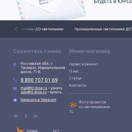
БУДЬТЕ В КУРС
 свет
Уличные LED светильники
Промышленные светильники ДС
Свяжитесь с нами
Меню магазина
Ростовская обл., г.
Сервис и ремонт
Таганрог, Мариупольское
О нас
шоссе, 71-В
Статьи
8 800 707 01 69
Контакты
mail@tl-shop.ru
– узнать
sale@tl-shop.ru
– купить
Написать в Telegram
Фото проектов
со светильниками
TL