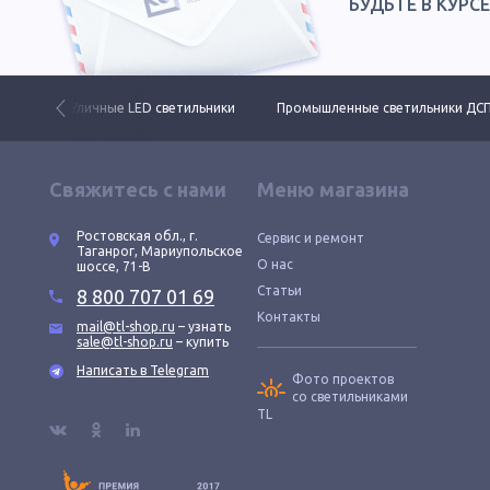
БУДЬТЕ В КУРС
 свет
Уличные LED светильники
Промышленные светильники ДС
Свяжитесь с нами
Меню магазина
Ростовская обл., г.
Сервис и ремонт
Таганрог, Мариупольское
О нас
шоссе, 71-В
Статьи
8 800 707 01 69
Контакты
mail@tl-shop.ru
– узнать
sale@tl-shop.ru
– купить
Написать в Telegram
Фото проектов
со светильниками
TL