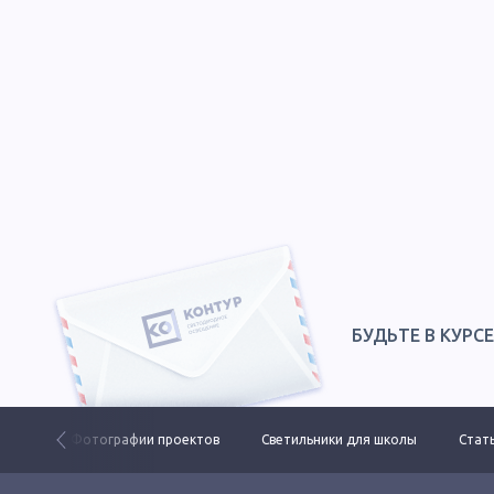
БУДЬТЕ В КУРС
 ДКУ
Фотографии проектов
Светильники для школы
Стать