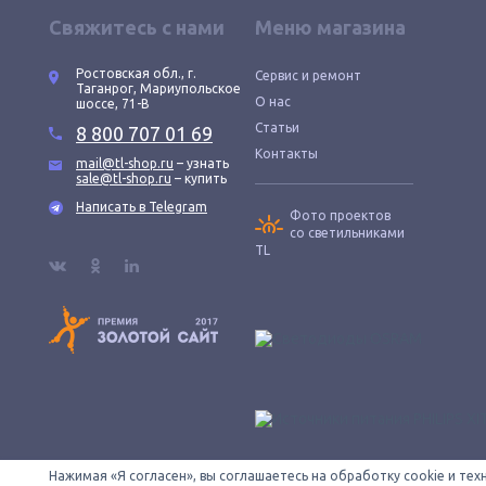
Свяжитесь с нами
Меню магазина
Ростовская обл., г.
Сервис и ремонт
Таганрог, Мариупольское
О нас
шоссе, 71-В
Статьи
8 800 707 01 69
Контакты
mail@tl-shop.ru
– узнать
sale@tl-shop.ru
– купить
Написать в Telegram
Фото проектов
со светильниками
TL
Нажимая «Я согласен», вы соглашаетесь на обработку cookie и те
Все провода зачищены © 2026 ООО «КОНТУР». TL-SHOP — официаль