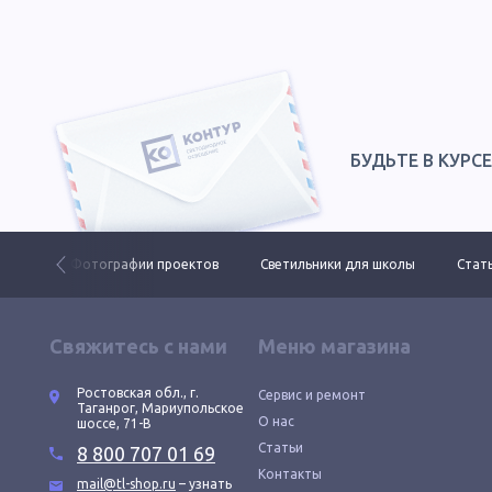
БУДЬТЕ В КУРС
 ДКУ
Фотографии проектов
Светильники для школы
Стать
Свяжитесь с нами
Меню магазина
Ростовская обл., г.
Сервис и ремонт
Таганрог, Мариупольское
О нас
шоссе, 71-В
Статьи
8 800 707 01 69
Контакты
mail@tl-shop.ru
– узнать