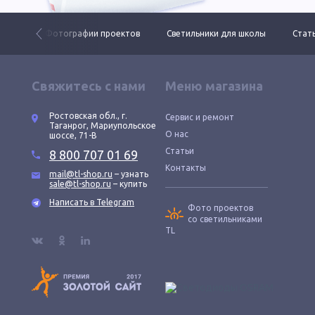
 ДКУ
Фотографии проектов
Светильники для школы
Стать
Свяжитесь с нами
Меню магазина
Ростовская обл., г.
Сервис и ремонт
Таганрог, Мариупольское
О нас
шоссе, 71-В
Статьи
8 800 707 01 69
Контакты
mail@tl-shop.ru
– узнать
sale@tl-shop.ru
– купить
Написать в Telegram
Фото проектов
со светильниками
TL