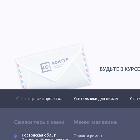
БУДЬТЕ В КУРС
 ДКУ
Фотографии проектов
Светильники для школы
Стать
Свяжитесь с нами
Меню магазина
Ростовская обл., г.
Сервис и ремонт
Таганрог, Мариупольское