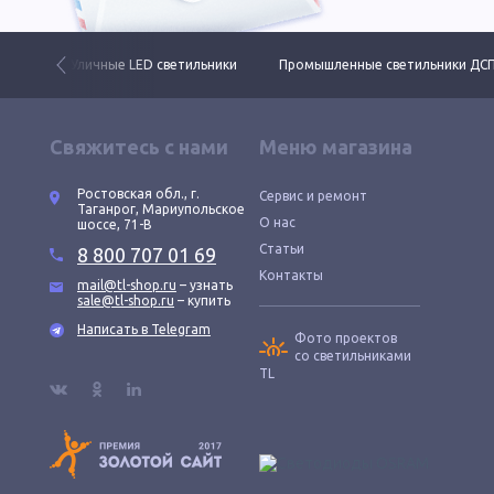
 свет
Уличные LED светильники
Промышленные светильники ДС
Свяжитесь с нами
Меню магазина
Ростовская обл., г.
Сервис и ремонт
Таганрог, Мариупольское
О нас
шоссе, 71-В
Статьи
8 800 707 01 69
Контакты
mail@tl-shop.ru
– узнать
sale@tl-shop.ru
– купить
Написать в Telegram
Фото проектов
со светильниками
TL