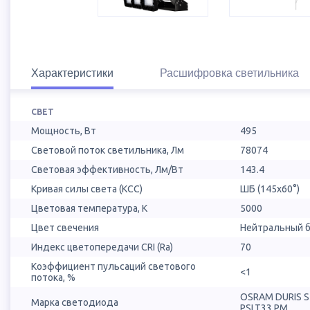
Характеристики
Расшифровка светильника
СВЕТ
Мощность, Вт
495
Световой поток светильника, Лм
78074
Световая эффективность, Лм/Вт
143.4
Кривая силы света (КСС)
ШБ (145х60°)
Цветовая температура, К
5000
Цвет свечения
Нейтральный б
Индекс цветопередачи CRI (Ra)
70
Коэффициент пульсаций светового
<1
потока, %
OSRAM DURIS 
Марка светодиода
PSLT33.PM