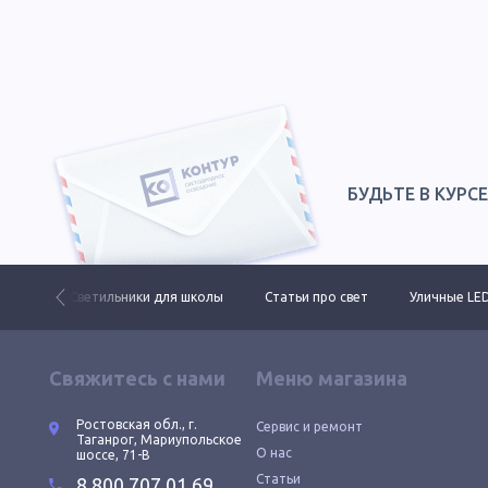
БУДЬТЕ В КУРС
ктов
Светильники для школы
Статьи про свет
Уличные LE
Свяжитесь с нами
Меню магазина
Ростовская обл., г.
Сервис и ремонт
Таганрог, Мариупольское
О нас
шоссе, 71-В
Статьи
8 800 707 01 69