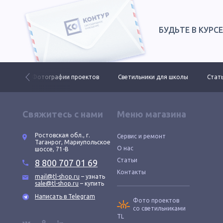
БУДЬТЕ В КУРС
 ДКУ
Фотографии проектов
Светильники для школы
Стать
Свяжитесь с нами
Меню магазина
Ростовская обл., г.
Сервис и ремонт
Таганрог, Мариупольское
О нас
шоссе, 71-В
Статьи
8 800 707 01 69
Контакты
mail@tl-shop.ru
– узнать
sale@tl-shop.ru
– купить
Написать в Telegram
Фото проектов
со светильниками
TL