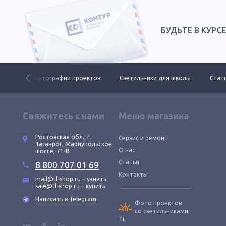
БУДЬТЕ В КУРС
 ДКУ
Фотографии проектов
Светильники для школы
Стать
Свяжитесь с нами
Меню магазина
Ростовская обл., г.
Сервис и ремонт
Таганрог, Мариупольское
О нас
шоссе, 71-В
Статьи
8 800 707 01 69
Контакты
mail@tl-shop.ru
– узнать
sale@tl-shop.ru
– купить
Написать в Telegram
Фото проектов
со светильниками
TL