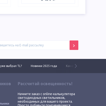
 уже выбрал TL?
Новинки 2025 года
Как купить у нас
Линей
ников
Рассчитай освещенность!
Начните заказ с online-калькулятора
светодиодных светильников,
необходимых для вашего проекта.
льники
Просто добавьте понравившиеся