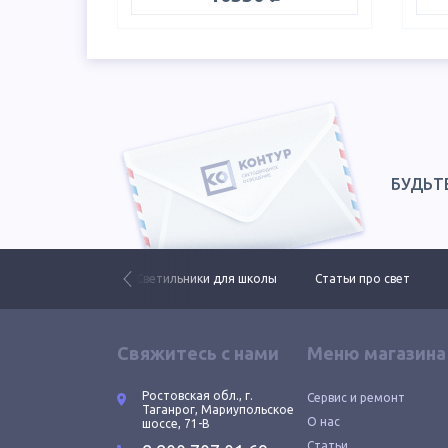
БУДЬТ
рафии проектов
Светильники для школы
Статьи про свет
Свяжитесь с нами
Меню магазина
Ростовская обл., г.
Сервис и ремонт
Таганрог, Мариупольское
О нас
шоссе, 71-В
Статьи