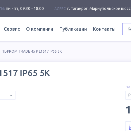
пн - пт, 09:30 - 18:00
г. Таганрог, Мариупольское шосс
ТЫ:
АДРЕС:
Сервис
О компании
Публикации
Контакты
К
TL-PROM TRADE 45 P L1517 IP65 5K
517 IP65 5K
Ва
P