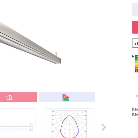
A
A
A
B
C
D
E
I
Ка
Ка