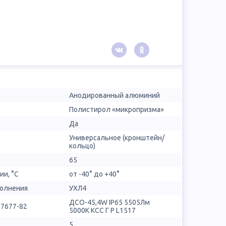
Анодированный алюминий
Полистирол «микропризма»
Да
Универсальное (кронштейн/
кольцо)
65
ии, °С
от -40° до +40°
полнения
УХЛ4
ДСО-45,4W IP65 5505Лм
17677-82
5000К КСС Г P L1517
5