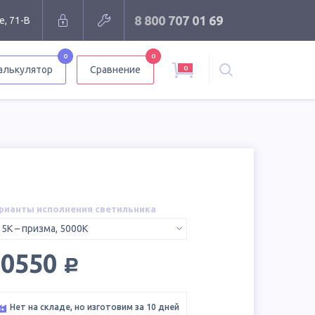
8 800 707 01 69
е, 71-В
0
0
0
алькулятор
Сравнение
рианты исполнения светильника
 5K – призма, 5000K
руб.
10550
Нет на складе, но изготовим за 10 дней