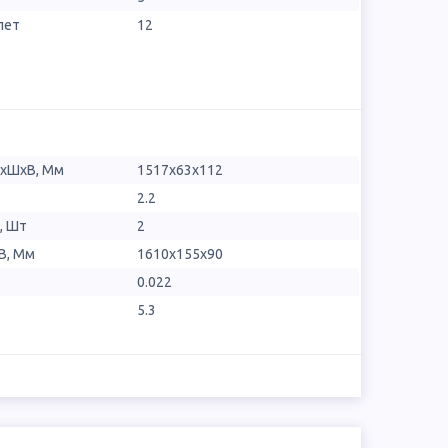
лет
12
ДхШхВ, Мм
1517x63x112
2.2
, Шт
2
В, Мм
1610x155x90
0.022
5.3