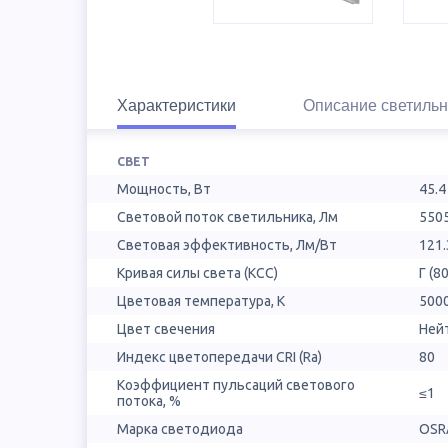
Характеристики
Описание светильн
СВЕТ
Мощность, Вт
45.4
Световой поток светильника, Лм
550
Световая эффективность, Лм/Вт
121.
Кривая силы света (КСС)
Г (80
Цветовая температура, К
500
Цвет свечения
Ней
Индекс цветопередачи CRI (Ra)
80
Коэффициент пульсаций светового
≤1
потока, %
Марка светодиода
OSR