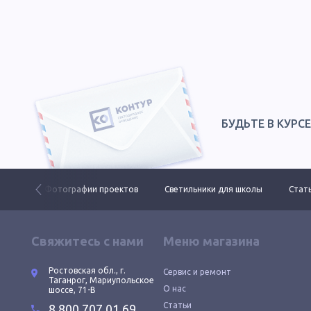
БУДЬТЕ В КУРС
 ДКУ
Фотографии проектов
Светильники для школы
Стать
Свяжитесь с нами
Меню магазина
Ростовская обл., г.
Сервис и ремонт
Таганрог, Мариупольское
О нас
шоссе, 71-В
Статьи
8 800 707 01 69