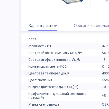
Характеристики
Описание светильн
СВЕТ
Мощность, Вт
42.6
Световой поток светильника, Лм
561
Световая эффективность, Лм/Вт
131.
Кривая силы света (КСС)
К (4
Цветовая температура, К
400
Цвет свечения
Ком
Индекс цветопередачи CRI (Ra)
70
Коэффициент пульсаций светового
≤5
потока, %
Марка светодиода
OSR