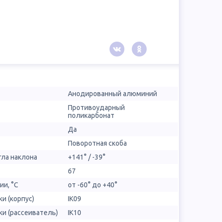
Анодированный алюминий
Противоударный
поликарбонат
Да
Поворотная скоба
гла наклона
+141° / -39°
67
ии, °С
от -60° до +40°
и (корпус)
IK09
и (рассеиватель)
IK10