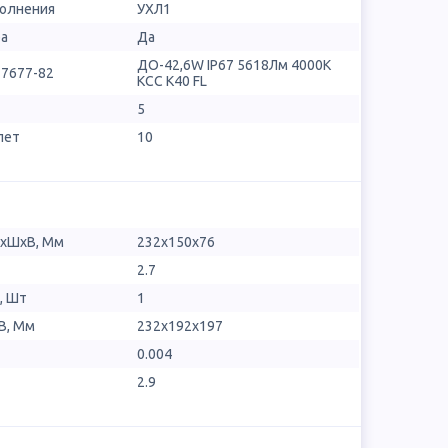
полнения
УХЛ1
ра
Да
ДО-42,6W IP67 5618Лм 4000К
17677-82
КСС К40 FL
5
лет
10
ДхШхВ, Мм
232x150x76
2.7
, Шт
1
В, Мм
232x192x197
0.004
2.9