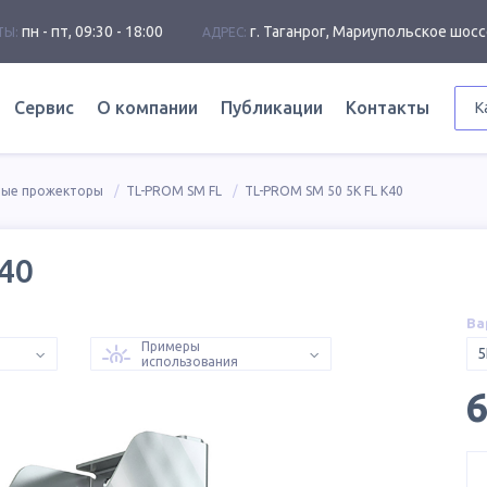
пн - пт, 09:30 - 18:00
г. Таганрог, Мариупольское шосс
ТЫ:
АДРЕС:
Сервис
О компании
Публикации
Контакты
К
ные прожекторы
TL-PROM SM FL
TL-PROM SM 50 5K FL К40
40
Ва
Примеры
5
использования