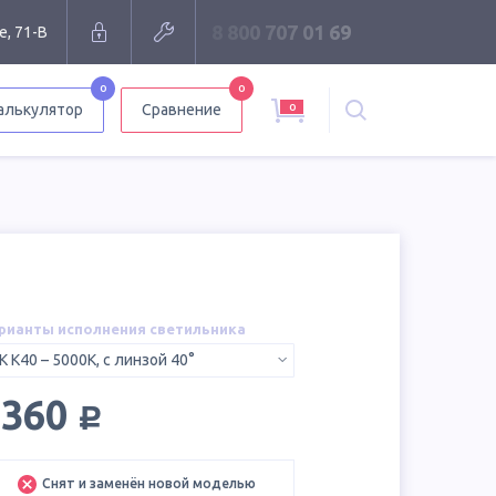
8 800 707 01 69
е, 71-В
0
0
0
алькулятор
Сравнение
рианты исполнения светильника
K К40 – 5000K, с линзой 40°
руб.
6360
Снят и заменён новой моделью