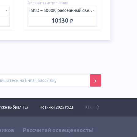
Варианты исполнения
5K D – 5000K, рассеянный свет 120°
руб.
10130
 уже выбрал TL?
Новинки 2025 года
Как купить у нас
Линей
ников
Рассчитай освещенность!