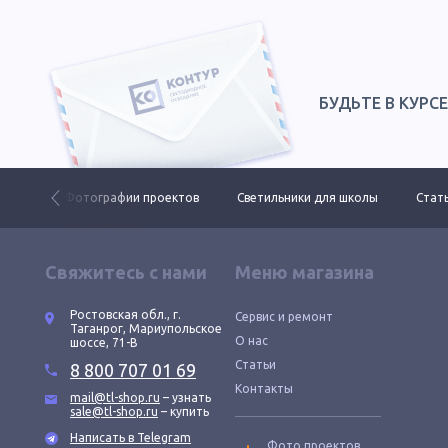
БУДЬТЕ В КУРС
 ДКУ
Фотографии проектов
Светильники для школы
Стать
Свяжитесь с нами
Меню магазина
Ростовская обл., г.
Сервис и ремонт
Таганрог, Мариупольское
О нас
шоссе, 71-В
Статьи
8 800 707 01 69
Контакты
mail@tl-shop.ru
– узнать
sale@tl-shop.ru
– купить
Написать в Telegram
Фото проектов