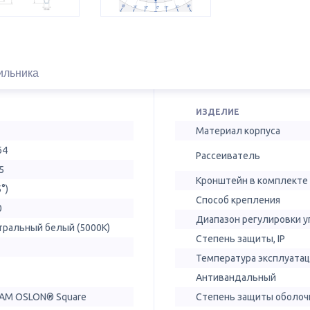
ильника
ИЗДЕЛИЕ
Материал корпуса
64
Рассеиватель
5
Кронштейн в комплекте
5°)
Способ крепления
0
Диапазон регулировки у
тральный белый (5000К)
Степень защиты, IP
Температура эксплуатац
Антивандальный
AM OSLON® Square
Степень защиты оболочк