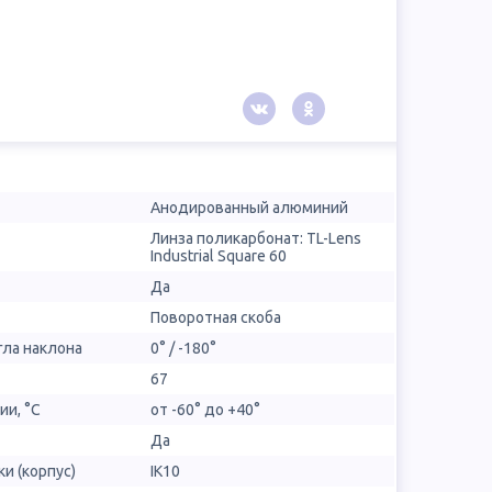
Анодированный алюминий
Линза поликарбонат: TL-Lens
Industrial Square 60
Да
Поворотная скоба
гла наклона
0° / -180°
67
ии, °С
от -60° до +40°
Да
и (корпус)
IK10