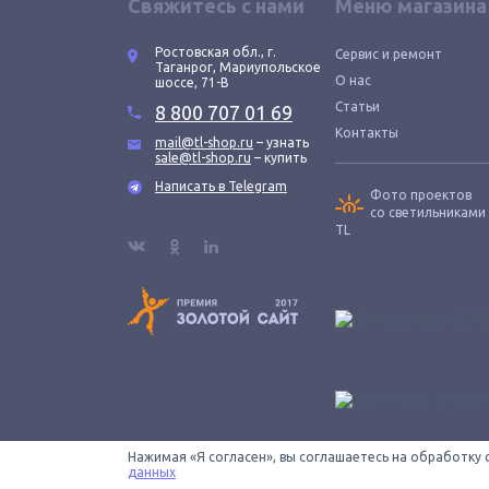
Свяжитесь с нами
Меню магазина
Ростовская обл., г.
Сервис и ремонт
Таганрог, Мариупольское
О нас
шоссе, 71-В
Статьи
8 800 707 01 69
Контакты
mail@tl-shop.ru
– узнать
sale@tl-shop.ru
– купить
Написать в Telegram
Фото проектов
со светильниками
TL
Нажимая «Я согласен», вы соглашаетесь на обработку 
Все провода зачищены © 2026 ООО «КОНТУР». TL-SHOP
данных