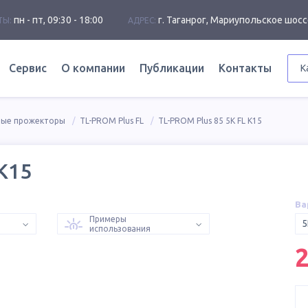
пн - пт, 09:30 - 18:00
г. Таганрог, Мариупольское шосс
ТЫ:
АДРЕС:
Сервис
О компании
Публикации
Контакты
К
ные прожекторы
TL-PROM Plus FL
TL-PROM Plus 85 5K FL К15
 К15
Ва
Примеры
5
использования