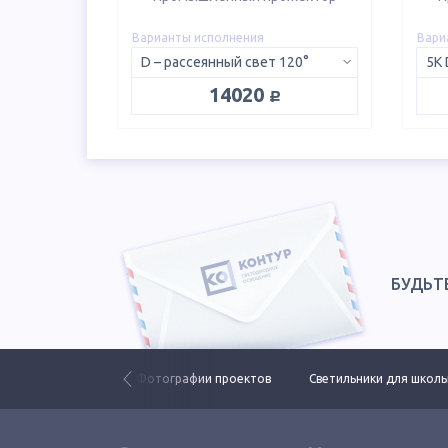
Варианты исполнения
Вари
D – рассеянный свет 120°
руб.
14020
БУДЬТ
ьники ЕСАУЛ ДКУ
Фотографии проектов
Светильники для школ