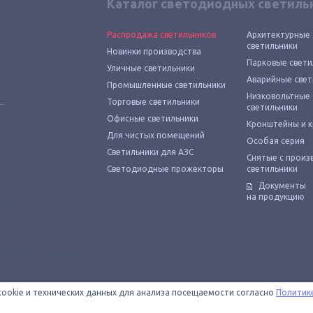
Каталог светодиодных светиль
Распродажа светильников
Архитектурные
светильники
Новинки производства
Парковые свети
Уличные светильники
Аварийные свет
Промышленные светильники
Низковольтные
Торговые светильники
светильники
Офисные светильники
Кронштейны и 
Для чистых помещений
Особая серия
Светильники для АЗС
Снятые с произ
Светодиодные прожекторы
светильники
Документы
на продукцию
cookie и технических данных для анализа посещаемости согласно
Политик
 — официальный магазин светодиодных светильников «Технологии света»