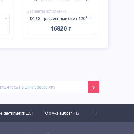
Варианты исполнения
D120 – рассеянный свет 120°
руб.
16820
 светильники ДСП
Кто уже выбрал TL?
Новинки 2025 года