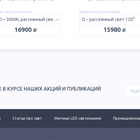
анты исполнения
Варианты исполнения
5K D – 5000K, рассеянный свет 120°
D – рассеянный свет 120°
руб.
руб.
16900
15980
Е В КУРСЕ НАШИХ АКЦИЙ И ПУБЛИКАЦИЙ
ы
Статьи про свет
Уличные LED светильники
Промышленные