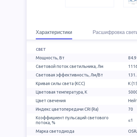
Характеристики
Расшифровка свет
СВЕТ
Мощность, Вт
84.9
Световой поток светильника, Лм
111
Световая эффективность, Лм/Вт
131.
Кривая силы света (КСС)
К (1
Цветовая температура, К
500
Цвет свечения
Ней
Индекс цветопередачи CRI (Ra)
70
Коэффициент пульсаций светового
≤1
потока, %
Марка светодиода
OSR