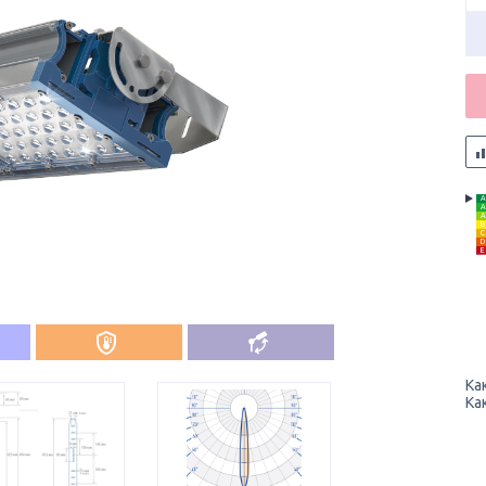
A
A
A
B
C
D
E
Ка
Ка