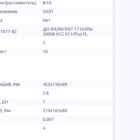
и (рассеиватель)
IK10
полнения
УХЛ1
ра
Нет
ДО-84,9W IP67 11164Лм
17677-82
5000К КСС К15 Plus FL
5
лет
10
ДхШхВ, Мм
423х150х68
3.8
, Шт
1
В, Мм
510x165x80
0.007
4