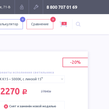
8 800 707 01 69
е, 71-В
0
0
0
алькулятор
Сравнение
-20%
рианты исполнения светильника
K К15 – 5000K, с линзой 15°
руб.
22270
27840
руб.
Снят и заменён новой моделью