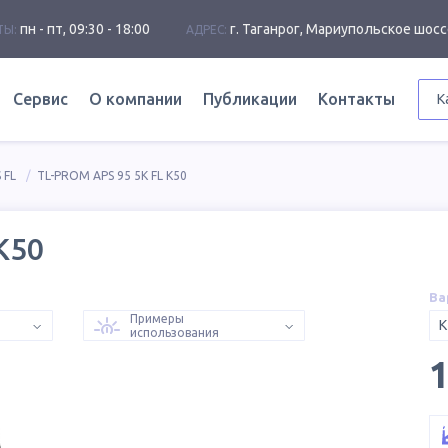
пн - пт, 09:30 - 18:00
г. Таганрог, Мариупольское шосс
ТЫ:
АДРЕС:
Сервис
О компании
Публикации
Контакты
К
 FL
TL-PROM APS 95 5K FL К50
К50
Ва
Примеры
К
использования