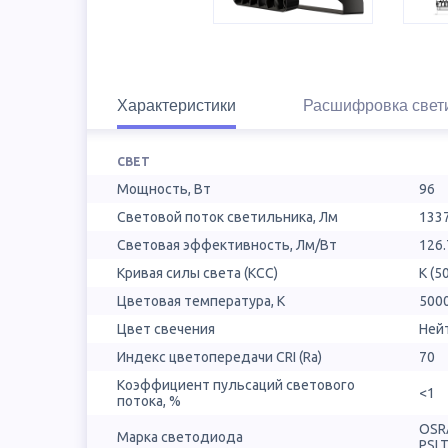
Характеристики
Расшифровка свет
СВЕТ
Мощность, Вт
96
Световой поток светильника, Лм
133
Световая эффективность, Лм/Вт
126.
Кривая силы света (КСС)
К (5
Цветовая температура, К
500
Цвет свечения
Ней
Индекс цветопередачи CRI (Ra)
70
Коэффициент пульсаций светового
<1
потока, %
OSR
Марка светодиода
PSL