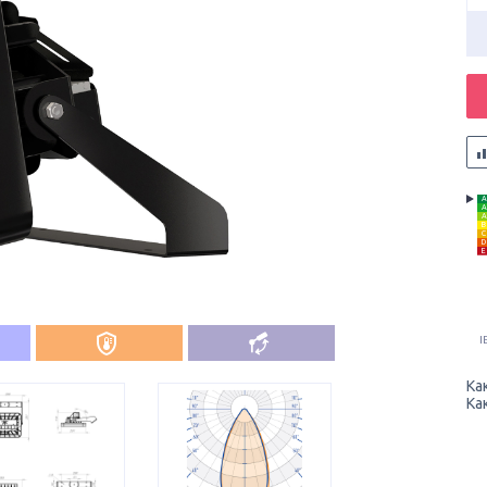
A
A
A
B
C
D
E
I
Ка
Ка