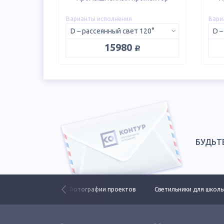
Варианты исполнения
Вари
D – рассеянный свет 120°
D –
руб.
15980
БУДЬТ
ьники ЕСАУЛ ДКУ
Фотографии проектов
Светильники для школ