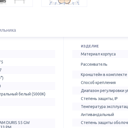
ильника
ИЗДЕЛИЕ
Материал корпуса
75
Рассеиватель
7
Кронштейн в комплекте
0°)
Способ крепления
0
Диапазон регулировки у
тральный белый (5000К)
Степень защиты, IP
Температура эксплуатац
Антивандальный
AM DURIS S5 GW
Степень защиты оболочк
T33.PM