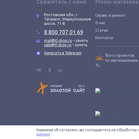
Свяжитесь с нами
Меню магазина
Ростовская обл., г.
Сервис и ремонт
Таганрог, Мариупольское
О нас
шоссе, 71-В
Статьи
8 800 707 01 69
Контакты
mail@tl-shop.ru
– узнать
sale@tl-shop.ru
– купить
Написать в Telegram
Фото проектов
со светильниками
TL
Нажимая «Я согласен», вы соглашаетесь на обработку 
Все провода зачищены © 2026 ООО «КОНТУР». TL-SHOP
данных