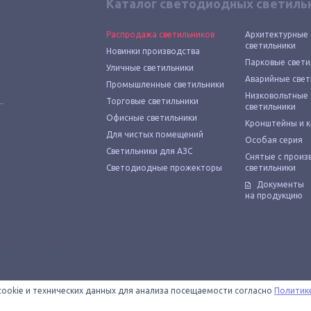
Каталог светодиодных светиль
Распродажа светильников
Архитектурные
светильники
Новинки производства
Парковые свети
Уличные светильники
Аварийные свет
Промышленные светильники
Низковольтные
Торговые светильники
светильники
Офисные светильники
Кронштейны и 
Для чистых помещений
Особая серия
Светильники для АЗС
Снятые с произ
Светодиодные прожекторы
светильники
Документы
на продукцию
cookie и технических данных для анализа посещаемости согласно
Политик
 — официальный магазин светодиодных светильников «Технологии света»