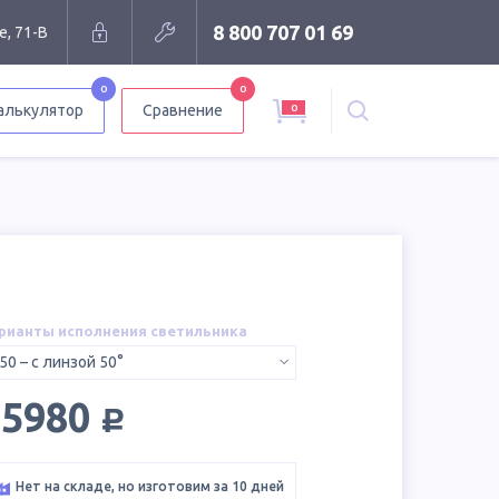
8 800 707 01 69
е, 71-В
0
0
0
алькулятор
Сравнение
рианты исполнения светильника
50 – с линзой 50°
руб.
15980
Нет на складе, но изготовим за 10 дней