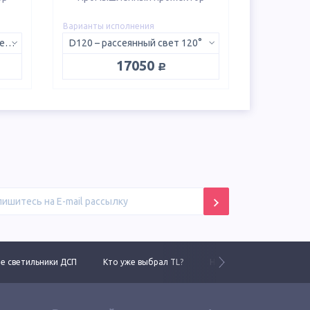
Варианты исполнения
5K D – 5000K, рассеянный свет 120°
D120 – рассеянный свет 120°
руб.
17050
 светильники ДСП
Кто уже выбрал TL?
Новинки 2025 года