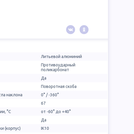
Литьевой алюминий
Противоударный
поликарбонат
Да
Поворотная скоба
гла наклона
0° / -360°
67
ии, °С
от -60° до +40°
Да
и (корпус)
IK10