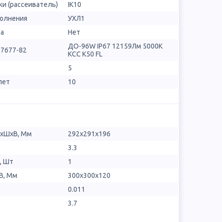
и (рассеиватель)
IK10
полнения
УХЛ1
ра
Нет
ДО-96W IP67 12159Лм 5000К
17677-82
КСС К50 FL
5
лет
10
ДхШхВ, Мм
292х291х196
3.3
, Шт
1
В, Мм
300x300x120
0.011
3.7