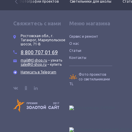
 ДКУ
Фотографии проектов
Светильники для школы
Стать
Свяжитесь с нами
Меню магазина
Ростовская обл., г.
Сервис и ремонт
Таганрог, Мариупольское
О нас
шоссе, 71-В
Статьи
8 800 707 01 69
Контакты
mail@tl-shop.ru
– узнать
sale@tl-shop.ru
– купить
Написать в Telegram
Фото проектов
со светильниками
TL