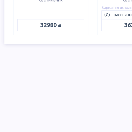
светильник
све
Варианты испол
руб.
32980
36