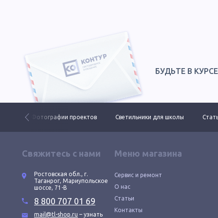
БУДЬТЕ В КУРС
 ДКУ
Фотографии проектов
Светильники для школы
Стать
Свяжитесь с нами
Меню магазина
Ростовская обл., г.
Сервис и ремонт
Таганрог, Мариупольское
О нас
шоссе, 71-В
Статьи
8 800 707 01 69
Контакты
mail@tl-shop.ru
– узнать